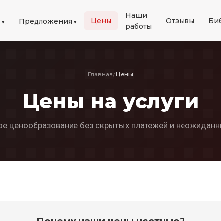
Наши
Цены
Отзывы
Би
и
Предложения
работы
Главная
/
Цены
Цены на услуги
ое ценообразование без скрытых платежей и неожиданн
Почему наши цены честные?