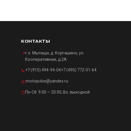
КОНТАКТЫ
г.о. Мытищи, д. Коргашино, ул.
📍
Кооперативная, д.2А
+7 (915) 494-94-04
+7 (495) 772-01-64
📞
motopulse@yandex.ru
✉️
Пн-Сб: 9:00 — 20:00, Вс: выходной
🕐