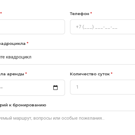
я
*
Телефон
*
вадроцикла
*
ала аренды
*
Количество суток
*
рий к бронированию