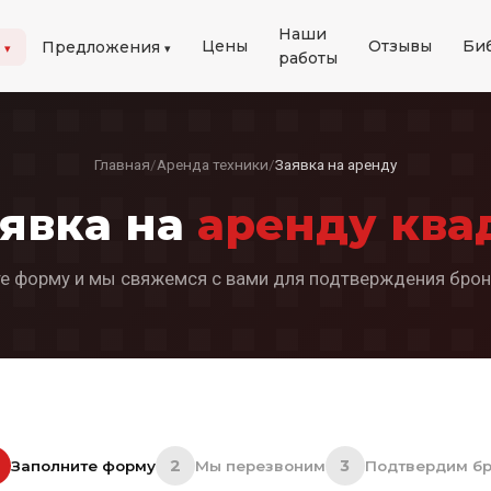
Наши
Цены
Отзывы
Би
и
Предложения
работы
Главная
/
Аренда техники
/
Заявка на аренду
явка на
аренду ква
е форму и мы свяжемся с вами для подтверждения бро
2
3
Заполните форму
Мы перезвоним
Подтвердим бр