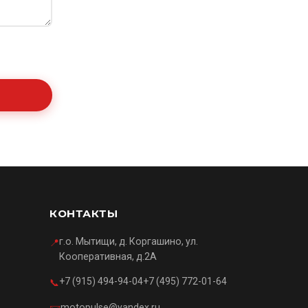
КОНТАКТЫ
г.о. Мытищи, д. Коргашино, ул.
📍
Кооперативная, д.2А
+7 (915) 494-94-04
+7 (495) 772-01-64
📞
motopulse@yandex.ru